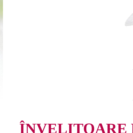
ÎNVELITOARE