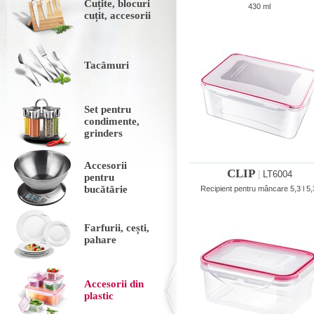
Cuțite, blocuri
430 ml
cuțit, accesorii
Tacâmuri
Set pentru
condimente,
grinders
Accesorii
CLIP
|
LT6004
pentru
bucătărie
Recipient pentru mâncare 5,3 l 5,
Farfurii, cești,
pahare
Accesorii din
plastic