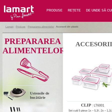
Lamart
PRODUSE
REȚETE
DE UNDE SĂ C
Lamart
|
Produse
|
Prepararea alimentelor
|
Accesorii din plastic
PREPARAREA
ACCESORII
ALIMENTELOR
Ustensile de
bucătărie
CLIP
|
LT6001
Set cutii 5 piese 1x – 5,3l ; 2x – 1,1l