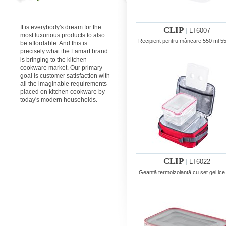
It is everybody's dream for the
CLIP
|
LT6007
most luxurious products to also
Recipient pentru mâncare 550 ml 5
be affordable. And this is
precisely what the Lamart brand
is bringing to the kitchen
cookware market. Our primary
goal is customer satisfaction with
all the imaginable requirements
placed on kitchen cookware by
today's modern households.
CLIP
|
LT6022
Geantă termoizolantă cu set gel ice 