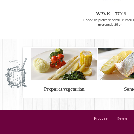
WAVE
|
LT7016
Capac de protecție pentru cuptorul
microunde 26 cm
Preparat vegetarian
Som
Produse
Rețete