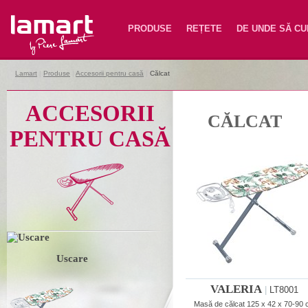
Lamart
PRODUSE
REȚETE
DE UNDE SĂ C
Lamart
|
Produse
|
Accesorii pentru casă
|
Călcat
ACCESORII
CĂLCAT
PENTRU CASĂ
Uscare
VALERIA
|
LT8001
Masă de călcat 125 x 42 x 70-90