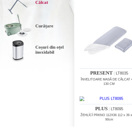
Călcat
Curățare
Coșuri din oțel
inoxidabil
PRESENT
|
LT8035
ÎNVELITOARE MASĂ DE CĂLCAT 4
130 CM
PLUS
|
LT8095
ŽEHLÍCÍ PRKNO 112X36 112 x 36 x
90cm