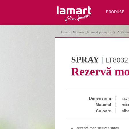
Lamart
PRODUSE
Lamart
|
Produse
|
Accesorii pentru casă
|
Curățare
SPRAY
|
LT8032
Rezervă m
Dimensiuni
rac
Material
mic
Culoare
alb
Rezervă mop sleeves spray