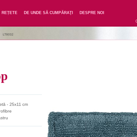
REȚETE
DE UNDE SĂ CUMPĂRAŢI
DESPRE NOI
|
LT8032
op
letă - 25x11 cm
rofibre
astru