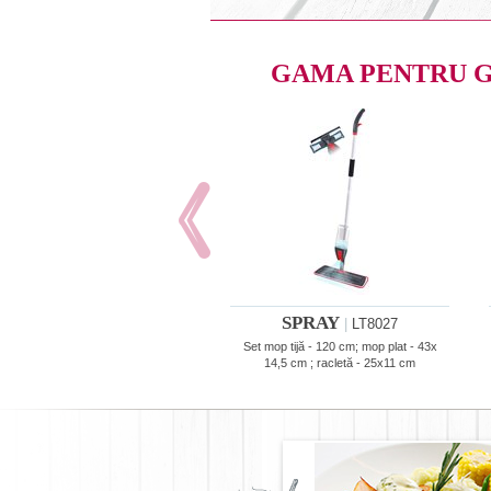
GAMA PENTRU 
SPRAY
|
LT8027
Set mop tijă - 120 cm; mop plat - 43x
14,5 cm ; racletă - 25x11 cm