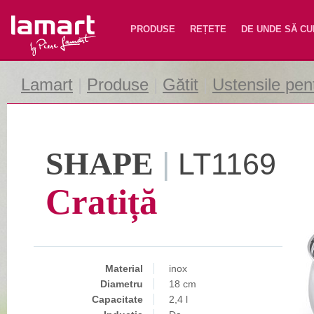
Lamart
PRODUSE
REȚETE
DE UNDE SĂ C
Lamart
|
Produse
|
Gătit
|
Ustensile pent
SHAPE
|
LT1169
Cratiță
Material
inox
Diametru
18 cm
Capacitate
2,4 l