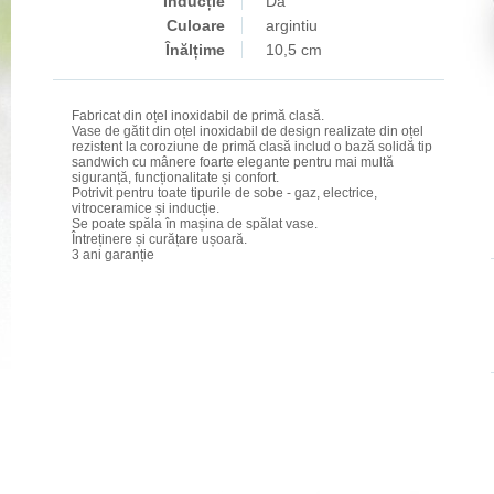
Inducție
Da
Culoare
argintiu
Înălțime
10,5 cm
Fabricat din oțel inoxidabil de primă clasă.
Vase de gătit din oțel inoxidabil de design realizate din oțel
rezistent la coroziune de primă clasă includ o bază solidă tip
sandwich cu mânere foarte elegante pentru mai multă
siguranță, funcționalitate și confort.
Potrivit pentru toate tipurile de sobe - gaz, electrice,
vitroceramice și inducție.
Se poate spăla în mașina de spălat vase.
Întreținere și curățare ușoară.
3 ani garanție