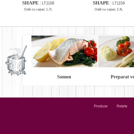
SHAPE
SHAPE
|
LT1158
|
LT1159
Oală cu capac 1,7L
Oală cu capac 2,4L
Somon
Preparat v
Produse
Rețete