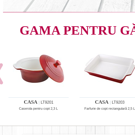
GAMA PENTRU G
CASA
CASA
|
LT9201
|
LT9203
Caserola pentru copt 2,3 L
Farfurie de copt rectangulară 2,5 L