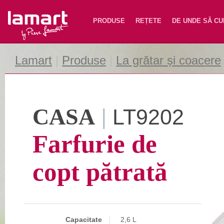
Lamart
PRODUSE
REȚETE
DE UNDE SĂ C
Lamart
|
Produse
|
La grătar și coacere
CASA
|
LT9202
Farfurie de
copt pătrată
Capacitate
2,6 L