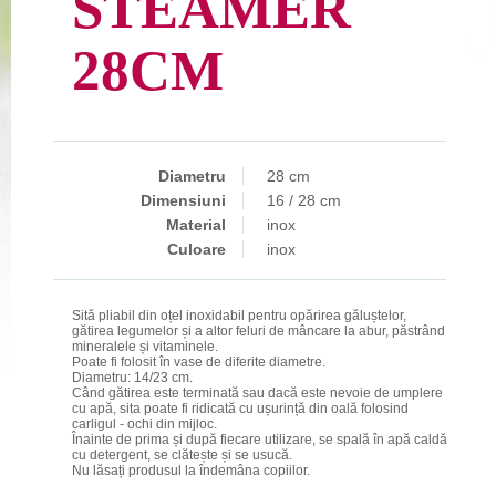
STEAMER
28CM
Diametru
28 cm
Dimensiuni
16 / 28 cm
Material
inox
Culoare
inox
Sită pliabil din oțel inoxidabil pentru opărirea găluștelor,
gătirea legumelor și a altor feluri de mâncare la abur, păstrând
mineralele și vitaminele.
Poate fi folosit în vase de diferite diametre.
Diametru: 14/23 cm.
Când gătirea este terminată sau dacă este nevoie de umplere
cu apă, sita poate fi ridicată cu ușurință din oală folosind
carligul - ochi din mijloc.
Înainte de prima și după fiecare utilizare, se spală în apă caldă
cu detergent, se clătește și se usucă.
Nu lăsați produsul la îndemâna copiilor.