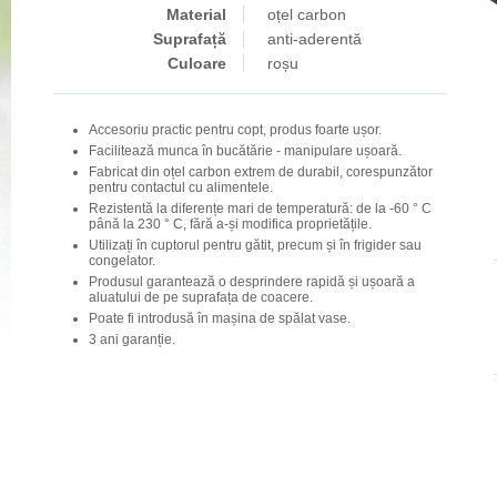
Material
oțel carbon
Suprafață
anti-aderentă
Culoare
roșu
Accesoriu practic pentru copt, produs foarte ușor.
Facilitează munca în bucătărie - manipulare ușoară.
Fabricat din oțel carbon extrem de durabil, corespunzător
pentru contactul cu alimentele.
Rezistentă la diferențe mari de temperatură: de la -60 ° C
până la 230 ° C, fără a-și modifica proprietățile.
Utilizați în cuptorul pentru gătit, precum și în frigider sau
congelator.
Produsul garantează o desprindere rapidă și ușoară a
aluatului de pe suprafața de coacere.
Poate fi introdusă în mașina de spălat vase.
3 ani garanție.