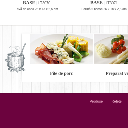
BASE
BASE
|
LT3070
|
LT3071
Tavă de chec 25 x 13 x 6,5 cm
Formă 6 brioșe 26 x 18 x 2,5 cm
File de porc
Preparat v
Produse
Rețete