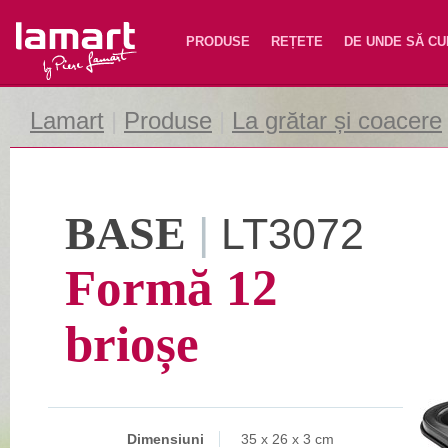
Lamart
PRODUSE
REȚETE
DE UNDE SĂ C
Lamart
|
Produse
|
La grătar și coacere
BASE
|
LT3072
Formă 12
brioșe
Dimensiuni
35 x 26 x 3 cm