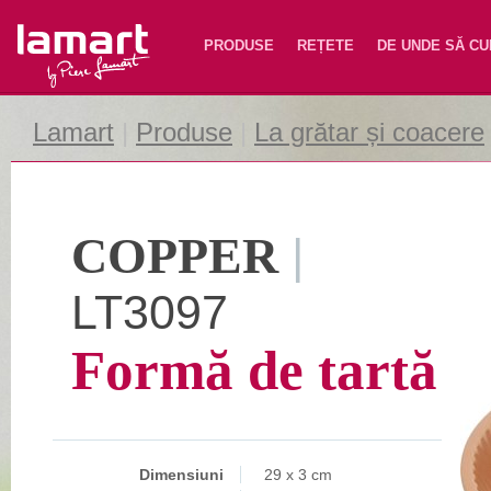
Lamart
PRODUSE
REȚETE
DE UNDE SĂ C
Lamart
|
Produse
|
La grătar și coacere
COPPER
|
LT3097
Formă de tartă
Dimensiuni
29 x 3 cm