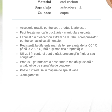
Material
oțel carbon
Suprafață
anti-aderentă
Culoare
cupru
Accesoriu practic pentru copt, produs foarte ușor.
Facilitează munca în bucătărie - manipulare ușoară.
Fabricat din oțel carbon extrem de durabil, corespunzător
pentru contactul cu alimentele.
Rezistentă la diferențe mari de temperatură: de la -60 ° C
până la 230 ° C, fără a-și modifica proprietățile.
Utilizați în cuptorul pentru gătit, precum și în frigider sau
congelator.
Produsul garantează o desprindere rapidă și ușoară a
aluatului de pe suprafața de coacere.
Poate fi introdusă în mașina de spălat vase.
3 ani garanție.