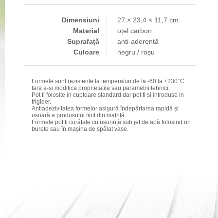
Dimensiuni
27 × 23,4 × 11,7 cm
Material
oțel carbon
Suprafață
anti-aderentă
Culoare
negru / roșu
Formele sunt rezistente la temperaturi de la -60 la +230°C
fara a-si modifica proprietatile sau parametrii tehnici.
Pot fi folosite in cuptoare standard dar pot fi si introduse in
frigider.
Antiadezivitatea formelor asigură îndepărtarea rapidă și
ușoară a produsului finit din matriță.
Formele pot fi curățate cu ușurință sub jet de apă folosind un
burete sau în mașina de spălat vase.