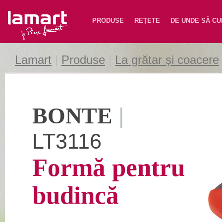
Lamart
PRODUSE
REȚETE
DE UNDE SĂ C
Lamart
|
Produse
|
La grătar și coacere
BONTE
|
LT3116
Formă pentru
budincă