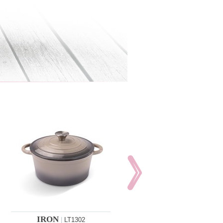
IRON
IRON
|
LT1302
|
LT1303