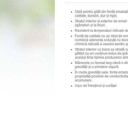
Oală pentru gătit din fontă emailat
calitate, durabil, dur și rigid.
Stratul interior și exterior de email
zgârieturi și la fisuri.
Rezistent la temperaturi ridicate 
Fontă de calitate cu un strat de em
combină aderența scăzută cu dura
chimică ridicată a vasului pentru gă
Stratul interior cu baza sa striată 
gătitul cu un conținut redus de gr
același timp lipirea produselor ali
Mânerele cu format larg oferă o di
greutății și o prindere sigură.
În ciuda greutății sale, fonta emai
proprietăți posibile de conductivita
acumulare.
Ușor de întreținut și curățat.