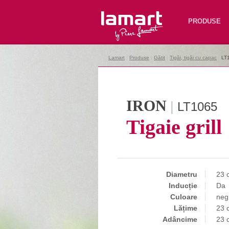
Lamart
PRODUSE
Lamart
|
Produse
|
Gătit
|
Tigăi, tigăi cu capac
|
LT
IRON
|
LT1065
Tigaie grill
Diametru
23 
Inducție
Da
Culoare
neg
Lățime
23 
Adâncime
23 