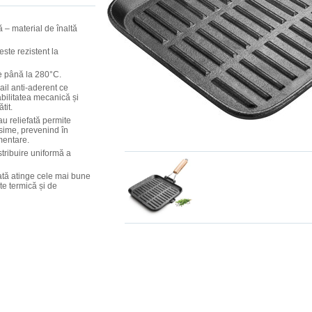
ă – material de înaltă
 este rezistent la
de până la 280°C.
ail anti-aderent ce
bilitatea mecanică și
tit.
sau reliefată permite
ăsime, prevenind în
mentare.
stribuire uniformă a
lată atinge cele mai bune
te termică și de