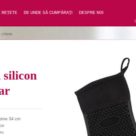
REȚETE
DE UNDE SĂ CUMPĂRAŢI
DESPRE NOI
|
LT5029
silicon
ar
gime 34 cm
con
ru