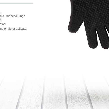
.
on cu mânecă lungă
i.
țat.
materialelor aplicate.