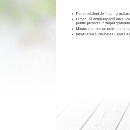
Pentru iubitorii de fripturi și grătare
O mănușă antiderapantă din silic
pentru protecție în timpul grătarulu
Mănușa conține un ochi pentru agă
Întreținerea și curățarea ușoară a 