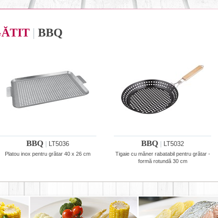
GĂTIT
|
BBQ
BBQ
BBQ
|
LT5036
|
LT5032
Platou inox pentru grătar 40 x 26 cm
Tigaie cu măner rabatabil pentru grătar -
formă rotundă 30 cm