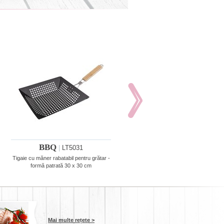
BBQ
BBQ
|
LT5031
|
LT5028
Tigaie cu măner rabatabil pentru grătar -
Pensete pentru grătar - 2 bucați lungi
formă patrată 30 x 30 cm
30 cm
Mai multe rețete >