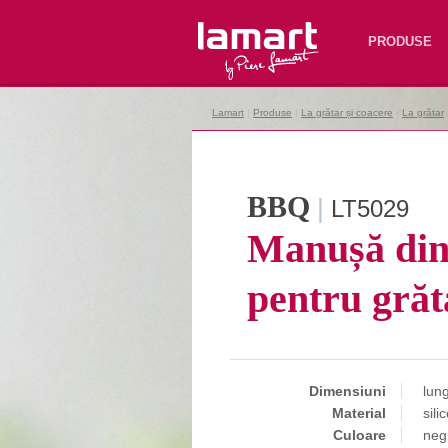
Lamart
PRODUSE
Lamart
|
Produse
|
La grătar și coacere
|
La grătar
BBQ
|
LT5029
Manușă din 
pentru grăt
Dimensiuni
lun
Material
sili
Culoare
neg