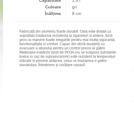
Capacitate
1,9 l
Culoare
gri
Înălțime
8 cm
Fabricată din aluminiu foarte durabil. Oala este dotata cu
suprafata inadeziva rezistenta la zgarieturi si ardere, fund
gros cu manere foarte elegante pentru mai multa siguranta,
functionalitate si confort. Capac din sticlă durabilă cu
evacuare a aburului pentru un control precis al gătirii.
Materialul inadeziv lipsit de PFOA (nu se evapora substante
toxice in caz de supraincalzire) este rezistent la temperaturi
ridicate si previne arderea, ceea ce inseamna o gatire
sanatoasa. Întreținere și curățare ușoară.