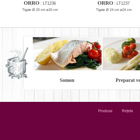
ORRO
ORRO
|
LT1236
|
LT1237
Tigaie Ø 20 cm ø20 cm
Tigaie Ø 24 cm ø24 cm
Somon
Preparat v
Produse
Rețete