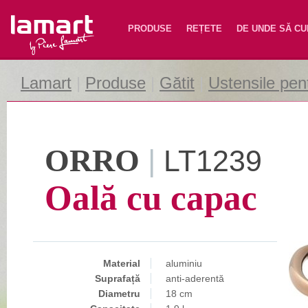
Lamart
PRODUSE
REȚETE
DE UNDE SĂ C
Lamart
|
Produse
|
Gătit
|
Ustensile pent
ORRO
|
LT1239
Oală cu capac
Material
aluminiu
Suprafață
anti-aderentă
Diametru
18 cm