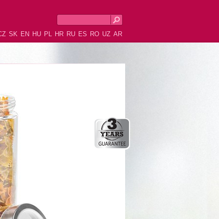
CZ
SK
EN
HU
PL
HR
RU
ES
RO
UZ
AR