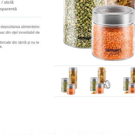
 / sticlă
nsparentă
ru depozitarea alimentelor.
pac din oțel inoxidabil de
bricate din sticlă și nu le
e.