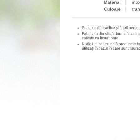
Material
inox
Culoare
tra
Set de cutii practice și fiabil pent
Fabricate din sticlă durabilă cu ca
calitate cu înșurubare.
Notă: Utilizați cu grijă produsele fa
utilizați în cazul în care sunt fisurat