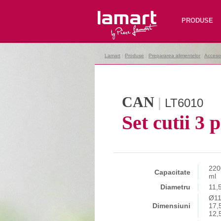
Lamart
PRODUSE
Lamart
|
Produse
|
Prepararea alimentelor
|
Accesor
CAN
|
LT6010
Set cutii 3 
220
Capacitate
ml
Diametru
11,
Ø11
Dimensiuni
17,
12,