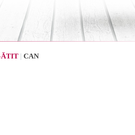
GĂTIT
|
CAN