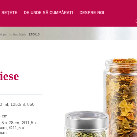
REȚETE
DE UNDE SĂ CUMPĂRAŢI
DESPRE NOI
ii pentru bucătărie
|
LT6010
piese
0 ml; 1250ml; 850
5 cm
,5 x 28cm; Ø11,5 x
5cm; Ø11,5 x
5cm