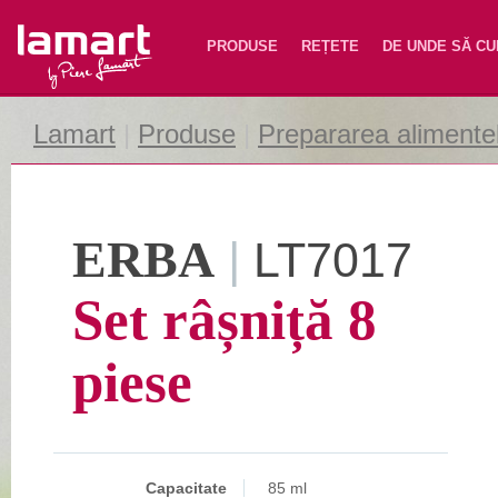
Lamart
PRODUSE
REȚETE
DE UNDE SĂ C
Lamart
|
Produse
|
Prepararea alimente
ERBA
|
LT7017
Set râșniță 8
piese
Capacitate
85 ml