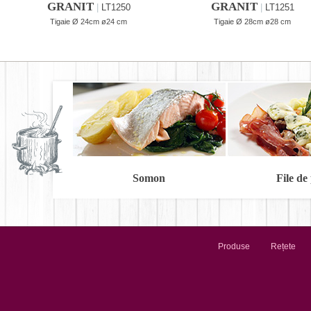
GRANIT
GRANIT
|
LT1250
|
LT1251
Tigaie Ø 24cm ø24 cm
Tigaie Ø 28cm ø28 cm
Somon
File de
Produse
Rețete