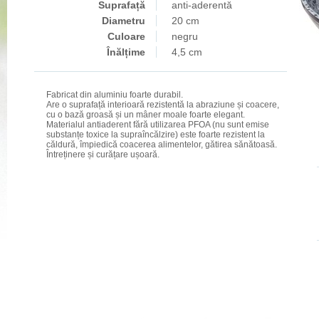
Suprafață
anti-aderentă
Diametru
20 cm
Culoare
negru
Înălțime
4,5 cm
Fabricat din aluminiu foarte durabil.
Are o suprafață interioară rezistentă la abraziune și coacere,
cu o bază groasă și un mâner moale foarte elegant.
Materialul antiaderent fără utilizarea PFOA (nu sunt emise
substanțe toxice la supraîncălzire) este foarte rezistent la
căldură, împiedică coacerea alimentelor, gătirea sănătoasă.
Întreținere și curățare ușoară.