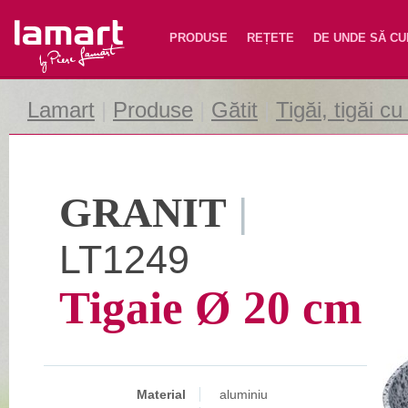
Lamart
PRODUSE
REȚETE
DE UNDE SĂ C
Lamart
|
Produse
|
Gătit
|
Tigăi, tigăi c
GRANIT
|
LT1249
Tigaie Ø 20 cm
Material
aluminiu