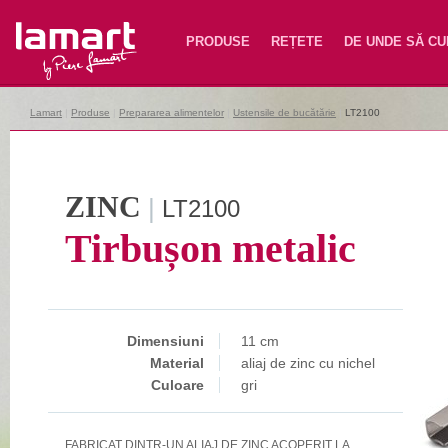
Lamart
PRODUSE
REȚETE
DE UNDE SĂ C
Lamart
|
Produse
|
Prepararea alimentelor
|
Ustensile de bucătărie
|
LT2100
ZINC
|
LT2100
Tirbușon metalic
Dimensiuni
11 cm
Material
aliaj de zinc cu nichel
Culoare
gri
FABRICAT DINTR-UN ALIAJ DE ZINC ACOPERIT LA