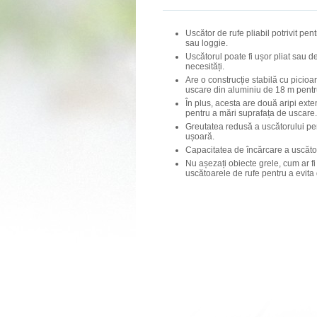
Uscător de rufe pliabil potrivit pent
sau loggie.
Uscătorul poate fi ușor pliat sau d
necesități.
Are o construcție stabilă cu picioa
uscare din aluminiu de 18 m pentru
În plus, acesta are două aripi extens
pentru a mări suprafața de uscare.
Greutatea redusă a uscătorului pe
ușoară.
Capacitatea de încărcare a uscător
Nu așezați obiecte grele, cum ar fi
uscătoarele de rufe pentru a evita