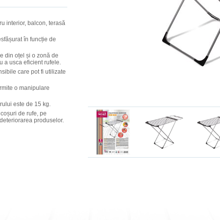
ru interior, balcon, terasă
esfășurat în funcție de
re din oțel și o zonă de
 a usca eficient rufele.
ibile care pot fi utilizate
rmite o manipulare
ului este de 15 kg.
 coșuri de rufe, pe
 deteriorarea produselor.