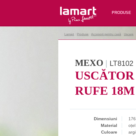
Lamart
PRODUSE
Lamart
|
Produse
|
Accesorii pentru casă
|
Uscare
MEXO
|
LT8102
USCĂTOR
RUFE 18M
Dimensiuni
176
Material
oțel
Culoare
argi