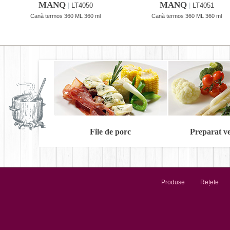
MANQ
MANQ
|
LT4050
|
LT4051
Cană termos 360 ML 360 ml
Cană termos 360 ML 360 ml
File de porc
Preparat v
Produse
Rețete