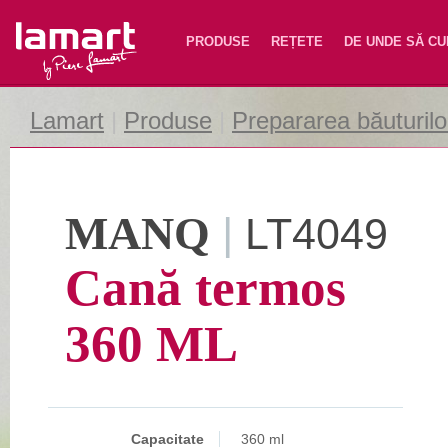
Lamart
PRODUSE
REȚETE
DE UNDE SĂ C
Lamart
|
Produse
|
Prepararea băuturilo
MANQ
|
LT4049
Cană termos
360 ML
Capacitate
360 ml