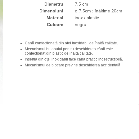
Diametru
7,5 cm
Dimensiuni
ø 7,5cm ; înălțime 20cm
Material
inox / plastic
Culoare
negru
Cană confecționată din otel inoxidabil de înaltă calitate.
Mecanismul butonului pentru deschiderea cănii este
confectionat din plastic de inalta calitate.
Inserția din oţel inoxidabil face cana practic indestructibilă.
Mecanismul de blocare previne deschiderea accidentală.