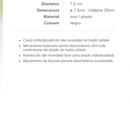
Diametru
7,5 cm
Dimensiuni
ø 7,5cm ; înălțime 20cm
Material
inox / plastic
Culoare
negru
Cană confecționată din otel inoxidabil de înaltă calitate.
Mecanismul butonului pentru deschiderea cănii este
confectionat din plastic de inalta calitate.
Inserția din oţel inoxidabil face cana practic indestructibilă.
Mecanismul de blocare previne deschiderea accidentală.