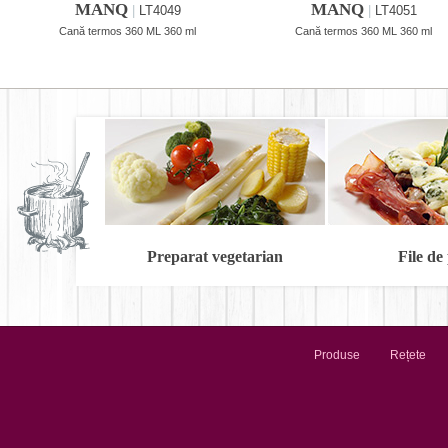
MANQ
MANQ
|
LT4049
|
LT4051
Cană termos 360 ML 360 ml
Cană termos 360 ML 360 ml
Preparat vegetarian
File de
Produse
Rețete