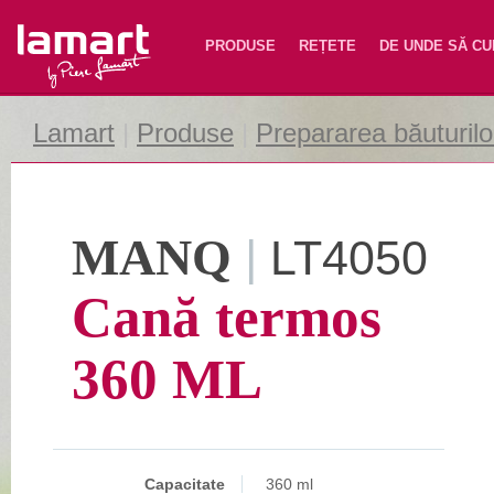
Lamart
PRODUSE
REȚETE
DE UNDE SĂ C
Lamart
|
Produse
|
Prepararea băuturilo
MANQ
|
LT4050
Cană termos
360 ML
Capacitate
360 ml