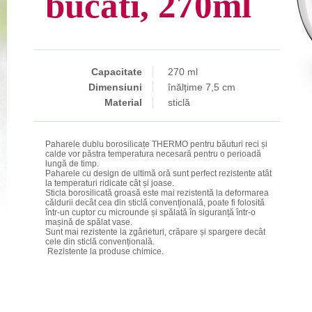
bucati, 270ml
Capacitate
270 ml
Dimensiuni
înălțime 7,5 cm
Material
sticlă
Paharele dublu borosilicațe THERMO pentru băuturi reci și
calde vor păstra temperatura necesară pentru o perioadă
lungă de timp.
Paharele cu design de ultimă oră sunt perfect rezistente atât
la temperaturi ridicate cât și joase.
Sticla borosilicată groasă este mai rezistentă la deformarea
căldurii decât cea din sticlă convențională, poate fi folosită
într-un cuptor cu microunde și spălată în siguranță într-o
mașină de spălat vase.
Sunt mai rezistente la zgârieturi, crăpare și spargere decât
cele din sticlă convențională.
Rezistente la produse chimice.