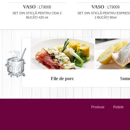
VASO
VASO
|
LT9008
|
LT9009
SET DIN STICLĂ PENTRU CEAI 2
SET DIN STICLĂ PENTRU ESPRE
BUCĂȚI 420 ml
2 BUCĂȚI 80ml
File de porc
Som
Produse
Rețete