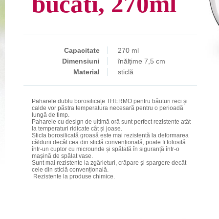
bucati, 270ml
Capacitate
270 ml
Dimensiuni
înălțime 7,5 cm
Material
sticlă
Paharele dublu borosilicațe THERMO pentru băuturi reci și
calde vor păstra temperatura necesară pentru o perioadă
lungă de timp.
Paharele cu design de ultimă oră sunt perfect rezistente atât
la temperaturi ridicate cât și joase.
Sticla borosilicată groasă este mai rezistentă la deformarea
căldurii decât cea din sticlă convențională, poate fi folosită
într-un cuptor cu microunde și spălată în siguranță într-o
mașină de spălat vase.
Sunt mai rezistente la zgârieturi, crăpare și spargere decât
cele din sticlă convențională.
Rezistente la produse chimice.