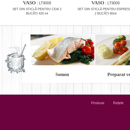
VASO
VASO
|
LT9008
|
LT9009
SET DIN STICLĂ PENTRU CEAI 2
SET DIN STICLĂ PENTRU ESPRE
BUCĂȚI 420 ml
2 BUCĂȚI 80ml
Somon
Preparat v
Produse
Rețete