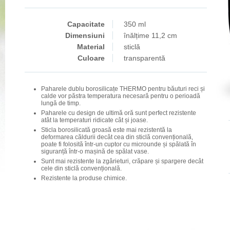
Capacitate
350 ml
Dimensiuni
înălțime 11,2 cm
Material
sticlă
Culoare
transparentă
Paharele dublu borosilicațe THERMO pentru băuturi reci și
calde vor păstra temperatura necesară pentru o perioadă
lungă de timp.
Paharele cu design de ultimă oră sunt perfect rezistente
atât la temperaturi ridicate cât și joase.
Sticla borosilicată groasă este mai rezistentă la
deformarea căldurii decât cea din sticlă convențională,
poate fi folosită într-un cuptor cu microunde și spălată în
siguranță într-o mașină de spălat vase.
Sunt mai rezistente la zgârieturi, crăpare și spargere decât
cele din sticlă convențională.
Rezistente la produse chimice.