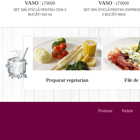
VASO
VASO
|
LT9008
|
LT9009
SET DIN STICLĂ PENTRU CEAI 2
SET DIN STICLĂ PENTRU ESPRE
BUCĂȚI 420 ml
2 BUCĂȚI 80ml
Preparat vegetarian
File de
Produse
Rețete