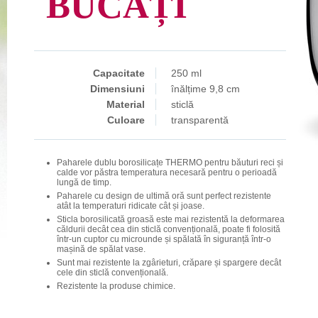
BUCĂȚI
Capacitate
250 ml
Dimensiuni
înălțime 9,8 cm
Material
sticlă
Culoare
transparentă
Paharele dublu borosilicațe THERMO pentru băuturi reci și
calde vor păstra temperatura necesară pentru o perioadă
lungă de timp.
Paharele cu design de ultimă oră sunt perfect rezistente
atât la temperaturi ridicate cât și joase.
Sticla borosilicată groasă este mai rezistentă la deformarea
căldurii decât cea din sticlă convențională, poate fi folosită
într-un cuptor cu microunde și spălată în siguranță într-o
mașină de spălat vase.
Sunt mai rezistente la zgârieturi, crăpare și spargere decât
cele din sticlă convențională.
Rezistente la produse chimice.